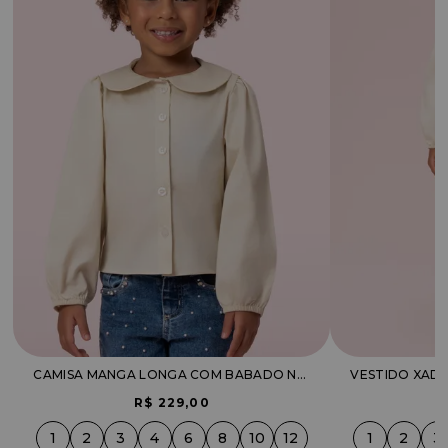
CAMISA MANGA LONGA COM BABADO NA GOLA
R$ 229,00
1
2
3
4
6
8
10
12
1
2
3