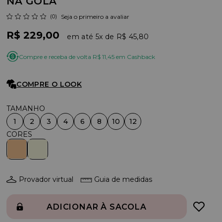
NA GOLA
(0)
Seja o primeiro a avaliar
R$ 229,00
5x
R$ 45,80
Compre e receba de volta R$ 11,45 em Cashback
COMPRE O LOOK
1
2
3
4
6
8
10
12
Provador virtual
Guia de medidas
ADICIONAR À SACOLA