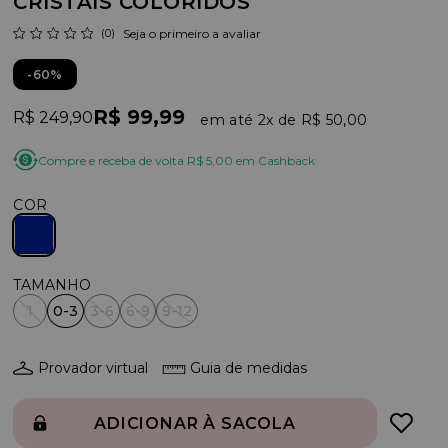
CRISTAIS COLORIDOS
(0)
Seja o primeiro a avaliar
60%
R$ 99,99
R$ 249,90
2x
R$ 50,00
Compre e receba de volta R$ 5,00 em Cashback
COR
1
0-3
3-6
6-9
9-12
Provador virtual
Guia de medidas
ADICIONAR À SACOLA