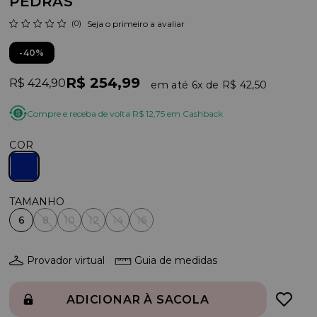
PEDRAS
(0)
Seja o primeiro a avaliar
40%
R$ 254,99
R$ 424,90
6x
R$ 42,50
Compre e receba de volta R$ 12,75 em Cashback
COR
6
8
10
12
14
16
Provador virtual
Guia de medidas
ADICIONAR À SACOLA