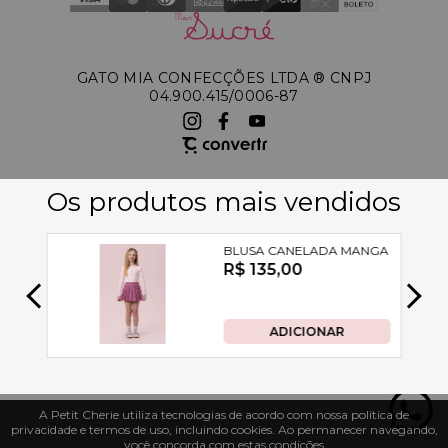
GATO MIA CONFECÇÕES LTDA ®️ CNPJ
04.900.415/0006-87
A Petit Cherie utiliza tecnologias de acordo com nossa política de
privacidade e termos de uso, incluindo cookies. Ao permanecer navegando,
você concorda com estas condições