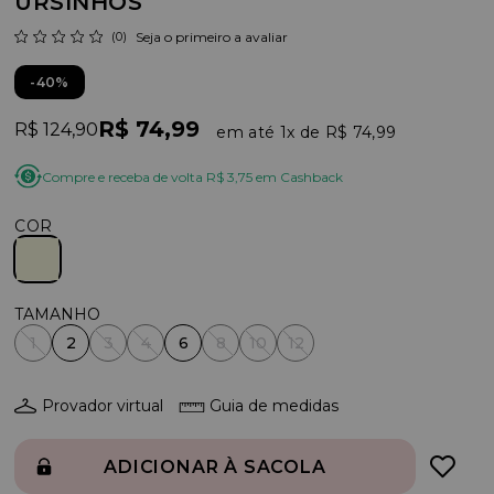
URSINHOS
(0)
Seja o primeiro a avaliar
40%
R$ 74,99
R$ 124,90
1x
R$ 74,99
Compre e receba de volta R$ 3,75 em Cashback
COR
1
2
3
4
6
8
10
12
Provador virtual
Guia de medidas
ADICIONAR À SACOLA