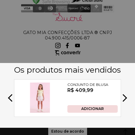
GATO MIA CONFECÇÕES LTDA ®️ CNPJ
04.900.415/0006-87
A Petit Cherie utiliza tecnologias de acordo com nossa política de
privacidade e termos de uso, incluindo cookies. Ao permanecer navegando,
você concorda com estas condições
Estou de acordo